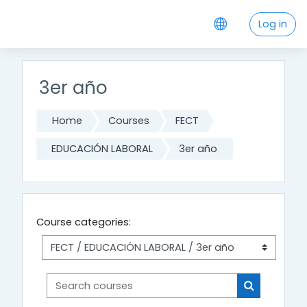
Skip to main content
Log in
3er año
Home
Courses
FECT
EDUCACIÓN LABORAL
3er año
Course categories:
Search courses
Search cou